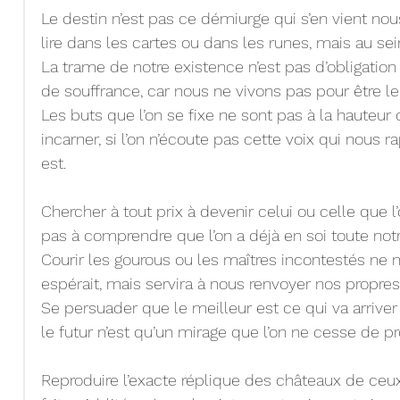
Le destin n’est pas ce démiurge qui s’en vient nous 
lire dans les cartes ou dans les runes, mais au sein
La trame de notre existence n’est pas d’obligation
de souffrance, car nous ne vivons pas pour être le
Les buts que l’on se fixe ne sont pas à la hauteur 
incarner, si l’on n’écoute pas cette voix qui nous r
est.
Chercher à tout prix à devenir celui ou celle que l
pas à comprendre que l’on a déjà en soi toute notr
Courir les gourous ou les maîtres incontestés ne no
espérait, mais servira à nous renvoyer nos propres 
Se persuader que le meilleur est ce qui va arriver 
le futur n’est qu’un mirage que l’on ne cesse de pro
Reproduire l’exacte réplique des châteaux de ceu