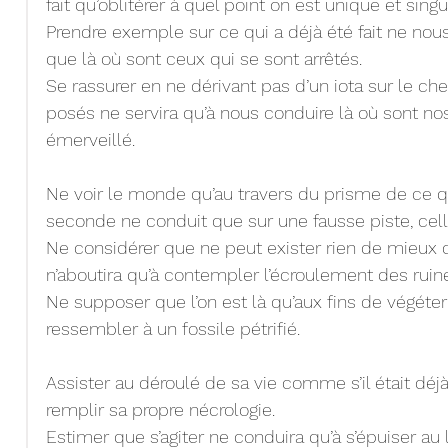
fait qu’oblitérer à quel point on est unique et singul
Prendre exemple sur ce qui a déjà été fait ne nou
que là où sont ceux qui se sont arrêtés.
Se rassurer en ne dérivant pas d’un iota sur le ch
posés ne servira qu’à nous conduire là où sont no
émerveillé.
Ne voir le monde qu’au travers du prisme de ce qu
seconde ne conduit que sur une fausse piste, cell
Ne considérer que ne peut exister rien de mieux qu
n’aboutira qu’à contempler l’écroulement des ruin
Ne supposer que l’on est là qu’aux fins de végéter f
ressembler à un fossile pétrifié.
Assister au déroulé de sa vie comme s’il était déjà 
remplir sa propre nécrologie.
Estimer que s’agiter ne conduira qu’à s’épuiser au 