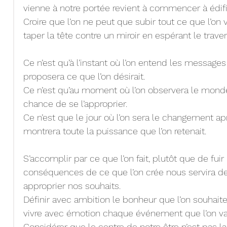
vienne à notre portée revient à commencer à édif
Croire que l’on ne peut que subir tout ce que l’on 
taper la tête contre un miroir en espérant le traver
Ce n’est qu’à l’instant où l’on entend les messages 
proposera ce que l’on désirait.
Ce n’est qu’au moment où l’on observera le monde t
chance de se l’approprier.
Ce n’est que le jour où l’on sera le changement apr
montrera toute la puissance que l’on retenait.
S’accomplir par ce que l’on fait, plutôt que de fuir
conséquences de ce que l’on crée nous servira de
approprier nos souhaits.
Définir avec ambition le bonheur que l’on souhait
vivre avec émotion chaque événement que l’on va
Considérer que le centre de notre être n’est pas la 