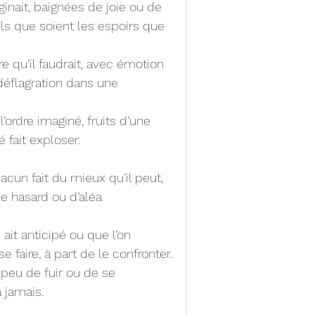
inait, baignées de joie ou de 
s que soient les espoirs que 
 qu’il faudrait, avec émotion 
éflagration dans une 
ordre imaginé, fruits d’une 
 fait exploser.
cun fait du mieux qu’il peut, 
de hasard ou d’aléa 
ait anticipé ou que l’on 
se faire, à part de le confronter.
e peu de fuir ou de se 
 jamais.