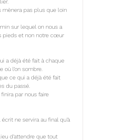
ier.
s mènera pas plus que loin 
emin sur lequel on nous a 
s pieds et non notre cœur 
i a déjà été fait à chaque 
e où l’on sombre.
e ce qui a déjà été fait 
es du passé.
inira par nous faire 
écrit ne servira au final qu’à 
lieu d’attendre que tout 