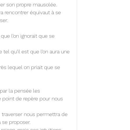
ier son propre mausolée.
va rencontrer équivaut à se 
ser.
que l’on ignorait que se 
el qu’il est que l’on aura une 
ès lequel on priait que se 
 par la pensée les 
 point de repère pour nous 
e traverser nous permettra de 
 se proposer.
raison, mais ces intuitions 