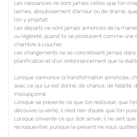
Les naissances ne sont jamais celles que l’on imag
larmes, aboutissement d’amour ou de drame, quel
l’on y projetait.
Les départs ne sont jamais annoncés de la manière
ou légèreté, quand ils se produisent comme une d
chambre à coucher.
Les changements ne se concrétisent jamais dans l’
planification et d’un ordonnancement que la réalité
Lorsque s’annonce la transformation annoncée, cha
avec ce qui lui est donné, de chance, de fatalité, 
insoupçonné.
Lorsque se présente ce que l’on redoutait, que l’on 
découvre la vérité, il n’est rien d’autre que l’on puis
Lorsque s’invente ce qui doit arriver, il ne sert qu
recroqueviller, puisque le présent ne nous quittera