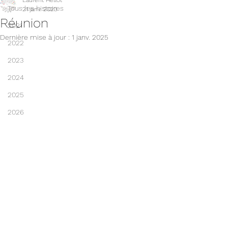
Laurent Hellot
Tous les histoires
21 janv. 2023
Réunion
2021
Dernière mise à jour :
1 janv. 2025
2022
2023
2024
2025
2026