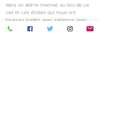
dans un abîme insensé, au lieu de ce 
ciel et ces étoiles qui nous ont 
toujours guidés, avec patience, avec 
bienveillance, avec générosité.
Quelles que soient ses actions, 
l’homme ne peut plus échapper à 
cette révolution, qui lui offrira ce qu’il 
avait toujours désiré, mais sans plus 
de rapport avec ce qu’il était, enfin 
libre et libéré de ses démons qui 
l’accaparaient, en une danse de mort 
et de vanité, pour que lui soit enfin 
permis l’avènement qu’il méritait.
Ces temps intenses qui sont 
enclenchés ne distinguent plus les 
erreurs des fautes cumulées, en un 
radical coup de balai, pour que se 
mette en place l’équilibre qui 