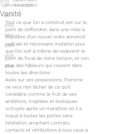
Laurent Hellot
Tous les histoires
14 mai 2022
Vanité
2021
Tout ce que l’on a construit est sur le 
2022
point de s’effondrer, dans une mise à 
2023
l’équilibre d’un nouvel ordre annoncé, 
radicale et nécessaire mutation pour 
2024
que l’on soit à même de redevenir le 
2025
point de focal de notre horizon, et non 
plus des hâbleurs qui courent dans 
2026
toutes les directions.
Assis sur ses possessions, l’homme 
ne veut rien lâcher de ce qu’il 
considère comme le fruit de ses 
ambitions, trophées et breloques 
octroyés après un marathon où il a 
toqué à toutes les portes sans 
hésitation, arrachant contrats, 
contacts et rétributions à tous ceux à 