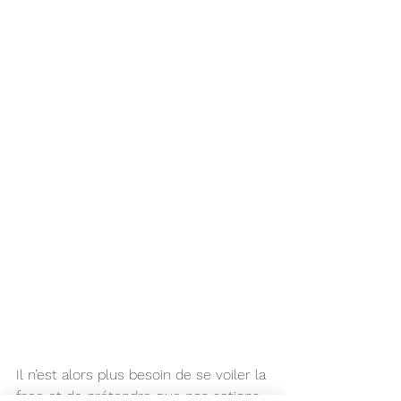
Il n’est alors plus besoin de se voiler la 
face et de prétendre que nos actions 