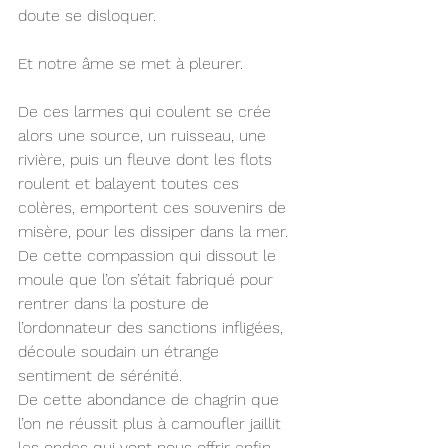
doute se disloquer.
Et notre âme se met à pleurer.
De ces larmes qui coulent se crée 
alors une source, un ruisseau, une 
rivière, puis un fleuve dont les flots 
roulent et balayent toutes ces 
colères, emportent ces souvenirs de 
misère, pour les dissiper dans la mer.
De cette compassion qui dissout le 
moule que l’on s’était fabriqué pour 
rentrer dans la posture de 
l’ordonnateur des sanctions infligées, 
découle soudain un étrange 
sentiment de sérénité.
De cette abondance de chagrin que 
l’on ne réussit plus à camoufler jaillit 
les ondes qui vont nous offrir enfin 