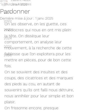
Laurent Hellot
Tous les histoires
23 avr. 2022
Pardonner
2021
Dernière mise à jour :
1 janv. 2025
2022
On les observe, on les guette, ces 
2023
médiocres qui nous en ont mis plein 
la tête. On dissèque leur 
2024
comportement, on analyse leur 
2025
mouvement, à la recherche de cette 
faiblesse que l’on exploitera pour les 
2026
mettre en pièces, pour de bon cette 
fois.
On se souvient des insultes et des 
coups, des cicatrices et des marques 
des pieds au cou, en autant de 
souvenirs qu'ils ont failli nous détruire, 
nous annihiler pour leur simple et bon 
plaisir.
On frissonne encore, presque 