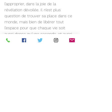
l’approprier, dans la joie de la 
révélation dévoilée. Il n’est plus 
question de trouver sa place dans ce 
monde, mais bien de libérer tout 
l’espace pour que chaque vie soit 
aussi dense qu’une seconde, et aussi 
rayonnante que le soleil qui luit. 
Les émotions ne sont plus à redouter, 
comme catalyseur de ce qui est 
caché, mais au contraire à célébrer, 
comme marqueur de la vérité, où ne 
peut plus être ignoré ce qui est 
expérimenté et traduit par ce qui 
n’est enfin plus la pensée. De cet 
examen perpétuel qu’est notre 
évaluation du réel, il ne demeure plus 
que le ressenti de ce qui est actuel, 
seule et unique preuve que l’on est 
en vie, et non en train d’errer dans 