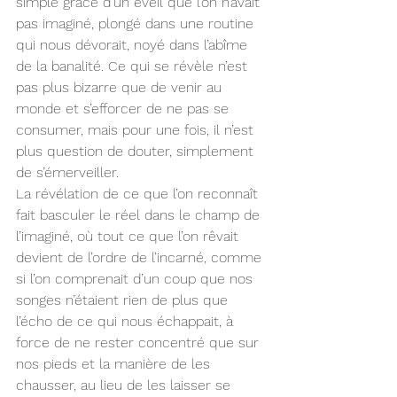
simple grâce d’un éveil que l’on n’avait 
pas imaginé, plongé dans une routine 
qui nous dévorait, noyé dans l’abîme 
de la banalité. Ce qui se révèle n’est 
pas plus bizarre que de venir au 
monde et s’efforcer de ne pas se 
consumer, mais pour une fois, il n’est 
plus question de douter, simplement 
de s’émerveiller.
La révélation de ce que l’on reconnaît 
fait basculer le réel dans le champ de 
l’imaginé, où tout ce que l’on rêvait 
devient de l’ordre de l’incarné, comme 
si l’on comprenait d’un coup que nos 
songes n’étaient rien de plus que 
l’écho de ce qui nous échappait, à 
force de ne rester concentré que sur 
nos pieds et la manière de les 
chausser, au lieu de les laisser se 