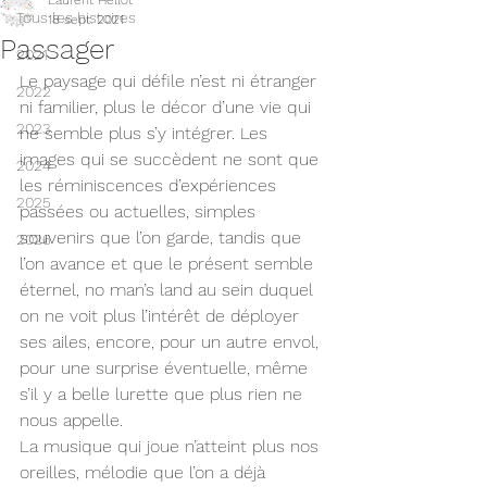
Laurent Hellot
Tous les histoires
18 sept. 2021
Passager
2021
Le paysage qui défile n’est ni étranger 
2022
ni familier, plus le décor d’une vie qui 
2023
ne semble plus s’y intégrer. Les 
images qui se succèdent ne sont que 
2024
les réminiscences d’expériences 
2025
passées ou actuelles, simples 
souvenirs que l’on garde, tandis que 
2026
l’on avance et que le présent semble 
éternel, no man’s land au sein duquel 
on ne voit plus l’intérêt de déployer 
ses ailes, encore, pour un autre envol, 
pour une surprise éventuelle, même 
s’il y a belle lurette que plus rien ne 
nous appelle.
La musique qui joue n’atteint plus nos 
oreilles, mélodie que l’on a déjà 