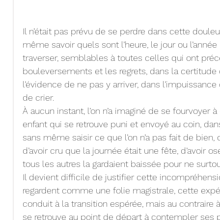
Il n’était pas prévu de se perdre dans cette douleu
même savoir quels sont l’heure, le jour ou l’année 
traverser, semblables à toutes celles qui ont pré
bouleversements et les regrets, dans la certitude
l’évidence de ne pas y arriver, dans l’impuissance 
de crier.
À aucun instant, l’on n’a imaginé de se fourvoyer à 
enfant qui se retrouve puni et envoyé au coin, dans 
sans même saisir ce que l’on n’a pas fait de bien, d
d’avoir cru que la journée était une fête, d’avoir os
tous les autres la gardaient baissée pour ne surtou
Il devient difficile de justifier cette incompréhens
regardent comme une folie magistrale, cette expér
conduit à la transition espérée, mais au contraire à
se retrouve au point de départ à contempler ses p