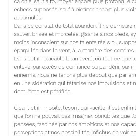
calcifié, sauf à tournoyer encore plus profond le 
échecs supposés, sauf à piétiner encore plus viol
accumulés.
Dans ce constat de total abandon, il ne demeure
sauver, brisée et morcelée, gisante à nos pieds, sy
moins inconscient sur nos talents réels ou suppos
éparpillés dans le vent, à la manière des cendres d
Dans cet implacable bilan avéré, où tout ce que l’
enlevé, par excès de confiance ou par déni, par i
ennemis, nous ne tenons plus debout que par erre
en une sidération qui tétanise nos impulsions et 
dont l’âme est pétrifiée.
Gisant et immobile, l’esprit qui vacille, il est enfi
que l’on ne pouvait pas imaginer, obnubilés que l’o
pensées, fascinés par nos ambitions et nos capac
perceptions et nos possibilités, infichus de voir cet