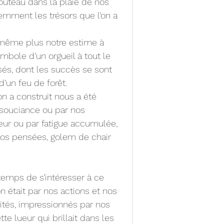
couteau dans la plaie de nos 
emment les trésors que l’on a 
 même plus notre estime à 
mbole d’un orgueil à tout le 
és, dont les succès se sont 
’un feu de forêt.
on a construit nous a été 
nsouciance ou par nos 
ur ou par fatigue accumulée, 
nos pensées, golem de chair 
n temps de s’intéresser à ce 
n était par nos actions et nos 
ités, impressionnés par nos 
te lueur qui brillait dans les 