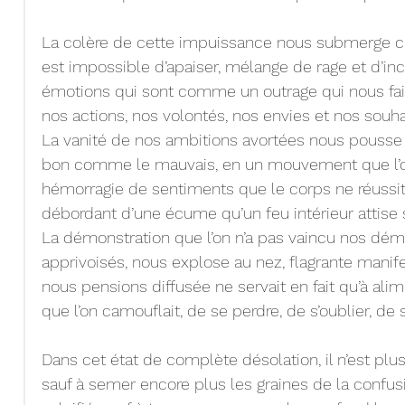
La colère de cette impuissance nous submerge c
est impossible d’apaiser, mélange de rage et d’in
émotions qui sont comme un outrage qui nous fait 
nos actions, nos volontés, nos envies et nos souhait
La vanité de nos ambitions avortées nous pousse à
bon comme le mauvais, en un mouvement que l’on 
hémorragie de sentiments que le corps ne réussit p
débordant d’une écume qu’un feu intérieur attise s
La démonstration que l’on n’a pas vaincu nos démo
apprivoisés, nous explose au nez, flagrante manife
nous pensions diffusée ne servait en fait qu’à alim
que l’on camouflait, de se perdre, de s’oublier, de 
Dans cet état de complète désolation, il n’est plus 
sauf à semer encore plus les graines de la confu