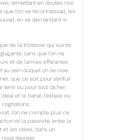
ives, remettant en doutes nos 
 que l’on se reconnaissait, les 
 suivait, en se demandant si 
que de la tristesse qui suinte 
laçante, sans que l’on ne 
eurs et de larmes effarantes 
flot au sein duquel on se noie.
rner, que ce soit pour s’enfuir 
r tenir ou pour tout lâcher, 
idéal et le banal, l’extase ou 
 cogitations.
 voit, l’on ne compte plus ce 
action et la passivité, entre la 
t et les idées, dans un 
e nous reposer.