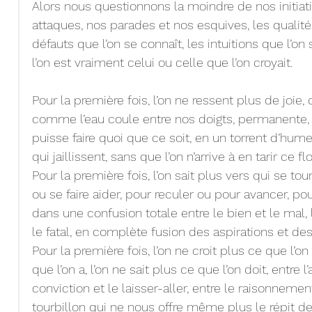
Alors nous questionnons la moindre de nos initiat
attaques, nos parades et nos esquives, les qualités
défauts que l’on se connaît, les intuitions que l’on
l’on est vraiment celui ou celle que l’on croyait.
Pour la première fois, l’on ne ressent plus de joie, 
comme l’eau coule entre nos doigts, permanente, g
puisse faire quoi que ce soit, en un torrent d’hum
qui jaillissent, sans que l’on n’arrive à en tarir ce 
Pour la première fois, l’on sait plus vers qui se tou
ou se faire aider, pour reculer ou pour avancer, pou
dans une confusion totale entre le bien et le mal, l’
le fatal, en complète fusion des aspirations et des
Pour la première fois, l’on ne croit plus ce que l’on
que l’on a, l’on ne sait plus ce que l’on doit, entre l’
conviction et le laisser-aller, entre le raisonnemen
tourbillon qui ne nous offre même plus le répit d