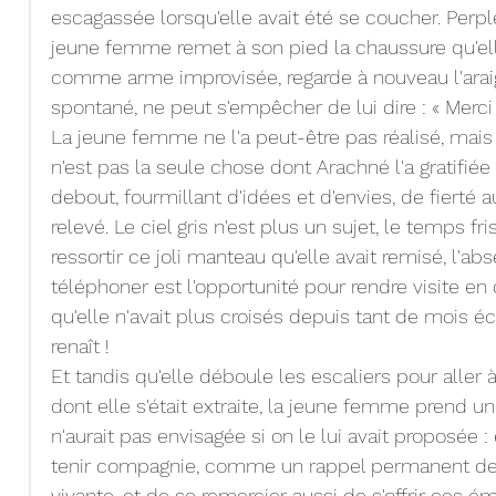
escagassée lorsqu'elle avait été se coucher. Perpl
jeune femme remet à son pied la chaussure qu'elle
comme arme improvisée, regarde à nouveau l'araig
spontané, ne peut s'empêcher de lui dire : « Merci !
La jeune femme ne l'a peut-être pas réalisé, mais
n'est pas la seule chose dont Arachné l'a gratifiée 
debout, fourmillant d'idées et d'envies, de fierté au
relevé. Le ciel gris n'est plus un sujet, le temps fr
ressortir ce joli manteau qu'elle avait remisé, l'a
téléphoner est l'opportunité pour rendre visite en 
qu'elle n'avait plus croisés depuis tant de mois é
renaît ! 
Et tandis qu'elle déboule les escaliers pour aller
dont elle s'était extraite, la jeune femme prend un
n'aurait pas envisagée si on le lui avait proposée : 
tenir compagnie, comme un rappel permanent de n
vivante, et de se remercier aussi de s'offrir ces é