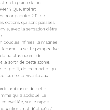
Est-ce la peine de finir 
ier ? Quel intérêt 
s pour papoter ? Et se 
tes options qui sont passées 
vie, avec la sensation d'être 
e.
 boucles infinies, la matinée 
e femme, la seule perspective 
, de ne plus nourrir de 
a sortir de cette atonie, 
t profit, de reconnaître qu'il 
tre ici, morte-vivante aux 
orde ambiance de cette 
femme qui a abdiqué. Le 
ien éveillée, sur le rappel 
'apparition s'est déplacée à 