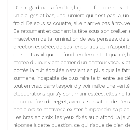
D'un regard par la fenêtre, la jeune femme ne voit p
un ciel gris et bas, une lumière qui n'est pas là, 
froid. De sous sa couette, elle n'arrive pas à trouv
Se retournant et cachant la tête sous son oreiller,
maelstrom de la rumination de ses pensées, de sa
direction espérée, de ses rencontres qui n'apporte
de son travail qui confond rendement et qualité, 
météo du jour vient cerner d'un contour vaseux et
portés la nuit écoulée n'étaient en plus que le fa
surmené, incapable de plus faire le tri entre les dés
tout en vrac, dans l'espoir d'y voir naître une vérit
élucubrations qui s'y sont manifestées, elles ne la
qu'un parfum de regret, avec la sensation de n'en 
bon alors se motiver à exister, à reprendre sa place
Les bras en croix, les yeux fixés au plafond, la j
réponse à cette question, ce qui risque de bien d