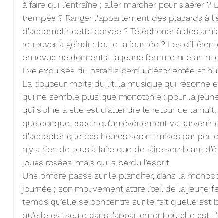
à faire qui l'entraîne ; aller marcher pour s'aérer ? 
trempée ? Ranger l'appartement des placards à l'év
d'accomplir cette corvée ? Téléphoner à des amie
retrouver à geindre toute la journée ? Les différen
en revue ne donnent à la jeune femme ni élan ni en
Eve expulsée du paradis perdu, désorientée et nu
La douceur moite du lit, la musique qui résonne en
qui ne semble plus que monotonie ; pour la jeun
qui s'offre à elle est d'attendre le retour de la nuit
quelconque espoir qu'un événement va survenir et l
d'accepter que ces heures seront mises par pertes e
n'y a rien de plus à faire que de faire semblant d'ê
joues rosées, mais qui a perdu l'esprit.
Une ombre passe sur le plancher, dans la monoc
journée ; son mouvement attire l’œil de la jeune 
temps qu'elle se concentre sur le fait qu'elle est b
qu'elle est seule dans l'appartement où elle est, l