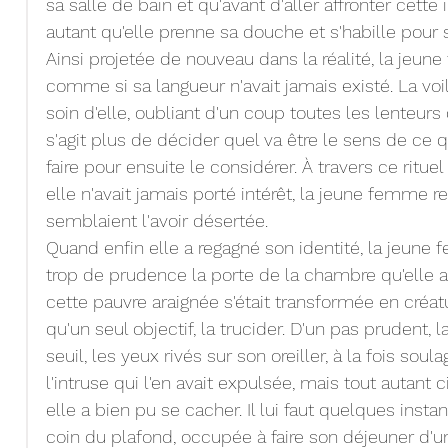
sa salle de bain et qu'avant d'aller affronter cette 
autant qu'elle prenne sa douche et s'habille pour 
Ainsi projetée de nouveau dans la réalité, la jeun
comme si sa langueur n'avait jamais existé. La vo
soin d'elle, oubliant d'un coup toutes les lenteurs q
s'agit plus de décider quel va être le sens de ce qu
faire pour ensuite le considérer. À travers ce ritue
elle n'avait jamais porté intérêt, la jeune femme ret
semblaient l'avoir désertée.
Quand enfin elle a regagné son identité, la jeune
trop de prudence la porte de la chambre qu'elle 
cette pauvre araignée s'était transformée en créatu
qu'un seul objectif, la trucider. D'un pas prudent, 
seuil, les yeux rivés sur son oreiller, à la fois soul
l'intruse qui l'en avait expulsée, mais tout autant
elle a bien pu se cacher. Il lui faut quelques insta
coin du plafond, occupée à faire son déjeuner d'un