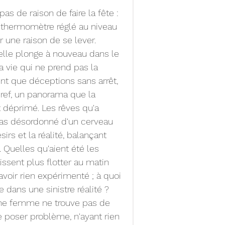
as de raison de faire la fête : 
un thermomètre réglé au niveau 
er une raison de se lever.
 elle plonge à nouveau dans le 
 vie qui ne prend pas la 
nt que déceptions sans arrêt, 
bref, un panorama que la 
 déprimé. Les rêves qu'a 
tras désordonné d'un cerveau 
irs et la réalité, balançant 
é. Quelles qu'aient été les 
issent plus flotter au matin 
avoir rien expérimenté ; à quoi 
 dans une sinistre réalité ? 
eune femme ne trouve pas de 
e poser problème, n'ayant rien 