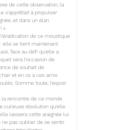
exe de cette observation, la 
 s'apprêtait à propulser 
née, et dans un élan 
 ».
 l'éradication de ce moustique 
: elle se tient maintenant 
ssi, face au défi qu'elle a 
isquet sera l'occasion de 
bsence de souhait de 
chair et en os à ces amis 
coulés. Somme toute, l'espoir 
 à la rencontre de ce monde 
e curieuse résolution qu'elle 
elle laissera cette araignée lui 
e pas oublier de se sentir 
motions trépidantes.