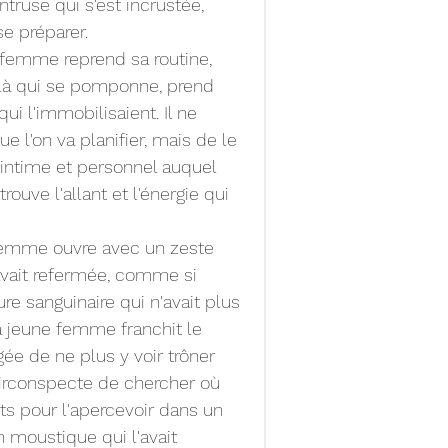
intruse qui s'est incrustée, 
se préparer.
e femme reprend sa routine, 
ilà qui se pomponne, prend 
ui l'immobilisaient. Il ne 
e l'on va planifier, mais de le 
l intime et personnel auquel 
rouve l'allant et l'énergie qui 
 femme ouvre avec un zeste 
avait refermée, comme si 
re sanguinaire qui n'avait plus 
la jeune femme franchit le 
agée de ne plus y voir trôner 
 circonspecte de chercher où 
nts pour l'apercevoir dans un 
 moustique qui l'avait 