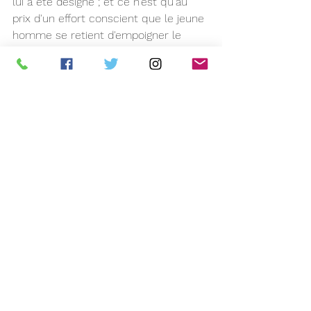
lui a été désigné ; et ce n'est qu'au 
prix d'un effort conscient que le jeune 
homme se retient d'empoigner le 
moniteur et de l'envoyer balader.
« Ah, tu en es là toi aussi ? »
Au son de cette voix, le jeune homme 
se retourne, prêt à toutes les 
justifications qu'il faudra. Le beau mec 
qui lui fait face n'a cependant pas l'air 
d'avoir besoin de quoi que ce soit, 
avec son sourire mi-désolé, mi-
narquois. Il faut d'ailleurs quelques 
secondes au jeune homme pour 
remettre un nom, un poste sur celui 
qui le scrute de haut en bas. Et s'il 
réalise un peu tard que cela lui prend 
bien trop de temps, le jeune homme 