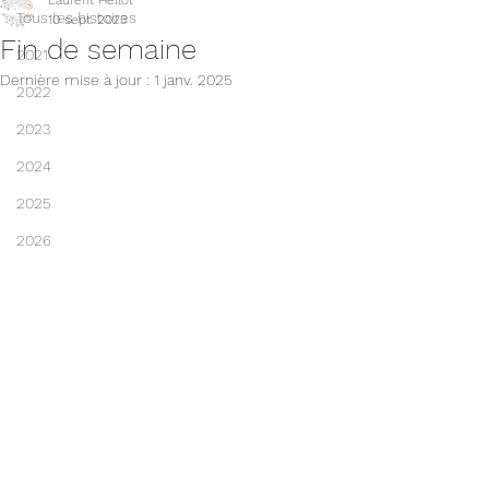
Laurent Hellot
Tous les histoires
10 sept. 2023
Fin de semaine
2021
Dernière mise à jour :
1 janv. 2025
2022
2023
2024
2025
2026