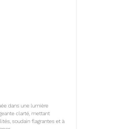
ouée dans une lumière 
geante clarté, mettant 
ités, soudain flagrantes et à 
oper.