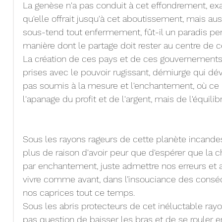
La genèse n'a pas conduit à cet effondrement, exa
qu'elle offrait jusqu'à cet aboutissement, mais aus
sous-tend tout enfermement, fût-il un paradis perm
manière dont le partage doit rester au centre de 
La création de ces pays et de ces gouvernements
prises avec le pouvoir rugissant, démiurge qui dévor
pas soumis à la mesure et l'enchantement, où ce 
l'apanage du profit et de l'argent, mais de l'équili
Sous les rayons rageurs de cette planète incandes
plus de raison d'avoir peur que d'espérer que la
par enchantement, juste admettre nos erreurs et 
vivre comme avant, dans l’insouciance des consé
nos caprices tout ce temps.
Sous les abris protecteurs de cet inéluctable ray
pas question de baisser les bras et de se rouler e