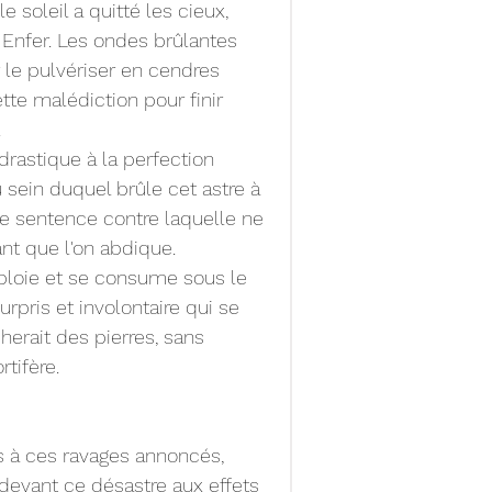
 soleil a quitté les cieux, 
n Enfer. Les ondes brûlantes 
 le pulvériser en cendres 
tte malédiction pour finir 
.
drastique à la perfection 
 sein duquel brûle cet astre à 
ne sentence contre laquelle ne 
nt que l'on abdique.
ploie et se consume sous le 
rpris et involontaire qui se 
erait des pierres, sans 
tifère.
s à ces ravages annoncés, 
 devant ce désastre aux effets 