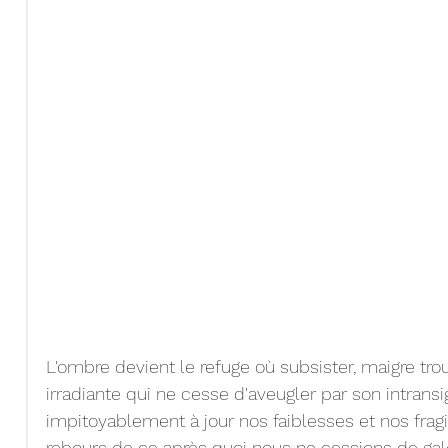
L'ombre devient le refuge où subsister, maigre tr
irradiante qui ne cesse d'aveugler par son intransi
impitoyablement à jour nos faiblesses et nos fragil
rebours de ce après quoi nous ne cessions de gal