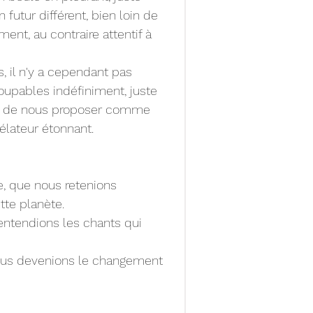
 futur différent, bien loin de 
ent, au contraire attentif à 
 il n'y a cependant pas 
oupables indéfiniment, juste 
isi de nous proposer comme 
élateur étonnant.
e, que nous retenions 
tte planète.
entendions les chants qui 
ous devenions le changement 