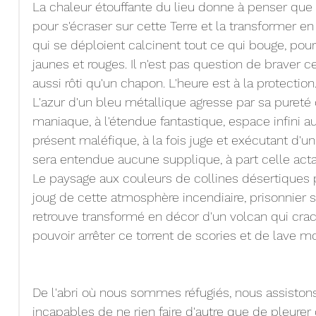
La chaleur étouffante du lieu donne à penser que le
pour s'écraser sur cette Terre et la transformer e
qui se déploient calcinent tout ce qui bouge, pour
jaunes et rouges. Il n'est pas question de braver ce
aussi rôti qu'un chapon. L'heure est à la protection
L'azur d'un bleu métallique agresse par sa pureté 
maniaque, à l'étendue fantastique, espace infini au
présent maléfique, à la fois juge et exécutant d'u
sera entendue aucune supplique, à part celle acta
Le paysage aux couleurs de collines désertiques 
joug de cette atmosphère incendiaire, prisonnier su
retrouve transformé en décor d'un volcan qui crach
pouvoir arrêter ce torrent de scories et de lave mor
De l'abri où nous sommes réfugiés, nous assiston
incapables de ne rien faire d'autre que de pleurer