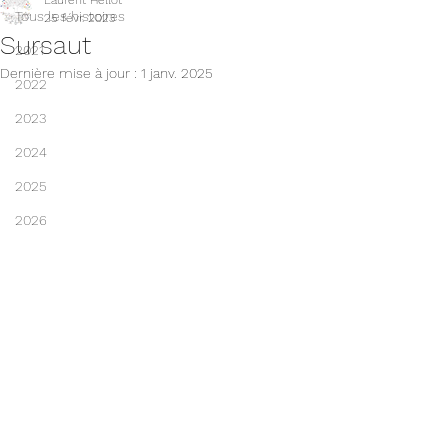
Laurent Hellot
Tous les histoires
25 févr. 2023
Sursaut
2021
Dernière mise à jour :
1 janv. 2025
2022
2023
2024
2025
2026