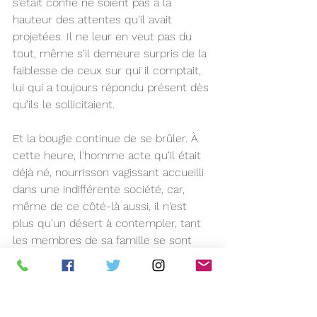
s'était confié ne soient pas à la 
hauteur des attentes qu'il avait 
projetées. Il ne leur en veut pas du 
tout, même s'il demeure surpris de la 
faiblesse de ceux sur qui il comptait, 
lui qui a toujours répondu présent dès 
qu'ils le sollicitaient.
Et la bougie continue de se brûler. À 
cette heure, l'homme acte qu'il était 
déjà né, nourrisson vagissant accueilli 
dans une indifférente société, car, 
même de ce côté-là aussi, il n'est 
plus qu'un désert à contempler, tant 
les membres de sa famille se sont 
dispersés et regroupés par affinités, 
sans que lui y trouve une place en 
particulier. Plus il contemple son 
chemin, moins il comprend ainsi 